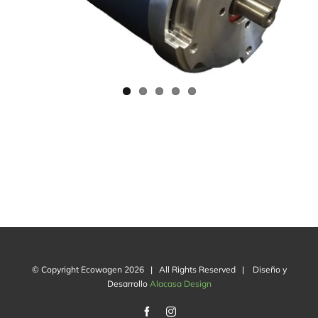
© Copyright Ecowagen
2026 | All Rights Reserved | Diseño y
Desarrollo
Alacasa Design
Facebook
Instagram