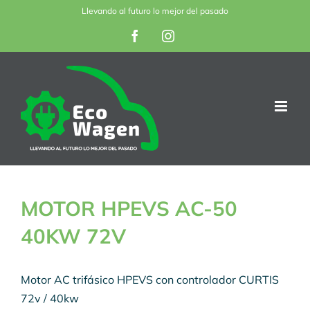
Saltar
Llevando al futuro lo mejor del pasado
al
Facebook
Instagram
contenido
MOTOR HPEVS AC-50
40KW 72V
Motor AC trifásico HPEVS con controlador CURTIS
72v / 40kw